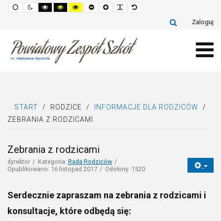
Default
Night
High
High
High
Set
Set
Make
Set
mode
mode
contrast
contrast
contrast
smaller
larger
font
default
black
black
yellow
font
font
more
font
Zaloguj
white
yellow
black
readable
mode
mode
mode
START
/
RODZICE
/
INFORMACJE DLA RODZICÓW
/
ZEBRANIA Z RODZICAMI
Zebrania z rodzicami
dyrektor
Kategoria:
Rada Rodziców
Opublikowano: 16 listopad 2017
Odsłony: 1520
Serdecznie zapraszam na zebrania z rodzicami i
konsultacje, które odbędą się: