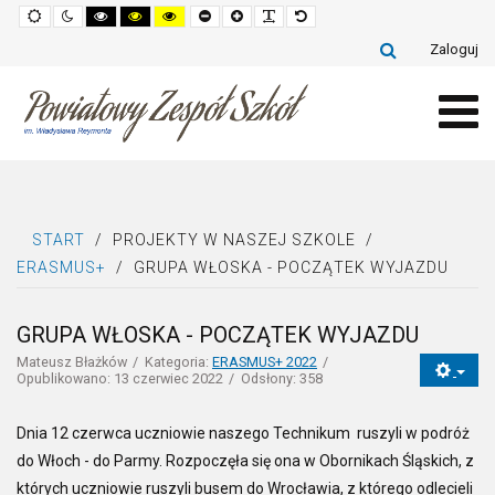
Default
Night
High
High
High
Set
Set
Make
Set
mode
mode
contrast
contrast
contrast
smaller
larger
font
default
black
black
yellow
font
font
more
font
Zaloguj
white
yellow
black
readable
mode
mode
mode
START
/
PROJEKTY W NASZEJ SZKOLE
/
ERASMUS+
/
GRUPA WŁOSKA - POCZĄTEK WYJAZDU
GRUPA WŁOSKA - POCZĄTEK WYJAZDU
Mateusz Błażków
Kategoria:
ERASMUS+ 2022
Opublikowano: 13 czerwiec 2022
Odsłony: 358
Dnia 12 czerwca uczniowie naszego Technikum ruszyli w podróż
do Włoch - do Parmy. Rozpoczęła się ona w Obornikach Śląskich, z
których uczniowie ruszyli busem do Wrocławia, z którego odlecieli