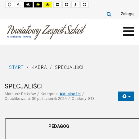
Default
Night
High
High
High
Set
Set
Make
Set
mode
mode
contrast
contrast
contrast
smaller
larger
font
default
black
black
yellow
font
font
more
font
Zaloguj
white
yellow
black
readable
mode
mode
mode
START
/
KADRA
/
SPECJALIŚCI
SPECJALIŚCI
Mateusz Błażków
Kategoria:
Aktualności
Opublikowano: 30 październik 2024
Odsłony: 813
PEDAGOG