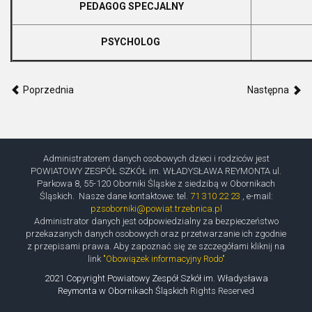
PEDAGOG SPECJALNY
PSYCHOLOG
Poprzednia
Następna
Administratorem danych osobowych dzieci i rodziców jest
POWIATOWY ZESPÓŁ SZKÓŁ im. WŁADYSŁAWA REYMONTA ul.
Parkowa 8, 55-120 Oborniki Śląskie z siedzibą w Obornikach
Śląskich. Nasze dane kontaktowe: tel.
71 310 22 23
, e-mail:
pzsoborniki@powiat.trzebnica.pl
Administrator danych jest odpowiedzialny za bezpieczeństwo
przekazanych danych osobowych oraz przetwarzanie ich zgodnie
z przepisami prawa. Aby zapoznać się ze szczegółami kliknij na
link
"Obowiązek informacyjny Rodo"
2021 Copyright Powiatowy Zespół Szkół im. Władysława
Reymonta w Obornikach Śląskich
Rights Reserved