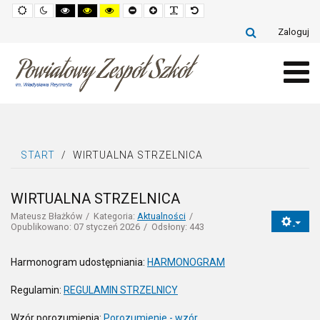
Default
Night
High
High
High
Set
Set
Make
Set
mode
mode
contrast
contrast
contrast
smaller
larger
font
default
black
black
yellow
font
font
more
font
Zaloguj
white
yellow
black
readable
mode
mode
mode
START
/
WIRTUALNA STRZELNICA
WIRTUALNA STRZELNICA
Mateusz Błażków
Kategoria:
Aktualności
Opublikowano: 07 styczeń 2026
Odsłony: 443
Harmonogram udostępniania:
HARMONOGRAM
Regulamin:
REGULAMIN STRZELNICY
Wzór porozumienia:
Porozumienie - wzór