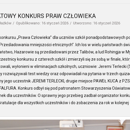
ATOWY KONKURS PRAW CZŁOWIEKA
łażków
Opublikowano: 16 styczeń 2026
Utworzono: 16 styczeń 2026
ł konkursu „Prawa Człowieka” dla uczniów szkół ponadpodstawowych po
Prześladowania mniejszości etnicznych”. Ich los w wielu państwach świ
ństwo, Hazarowie są prześladowani przez Talibów, a lud Rohingja w My
czestnicy konkursu z czterech szkół i zmierzyli się ze sobą w finale, kt
owali, wyłonieni w eliminacjach szkolnych, uczniowie: Jeremi Terlecki (
y rozwiązywali test wiedzy oraz odpowiadali na pytania w trzech quiz
ny jego uczestnik JEREMI TERLECKI, drugie miejsce PAWEŁ KUCA z PZS nr 
FALFURA. Konkurs odbył się pod patronatem Stowarzyszenia Oświatow
ek dla uczestników. O sprawny jego przebieg zadbał organizator konku
 Gratulacje dla wszystkich uczestników i do zobaczenia za rok w kolejnej 