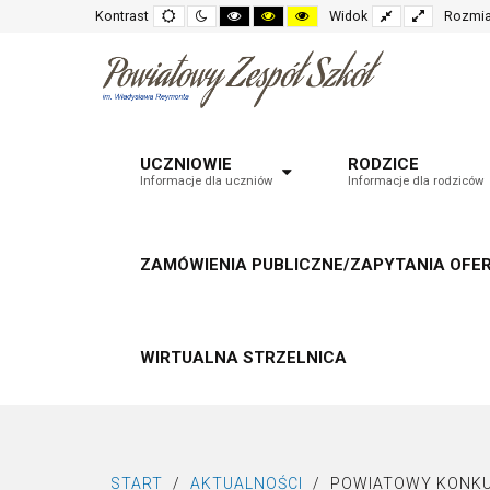
Default
Night
High
High
High
Fixed
Wide
Kontrast
Widok
Rozmia
mode
mode
contrast
contrast
contrast
layout
layout
black
black
yellow
white
yellow
black
mode
mode
mode
UCZNIOWIE
RODZICE
Informacje dla uczniów
Informacje dla rodziców
ZAMÓWIENIA PUBLICZNE/ZAPYTANIA OFE
WIRTUALNA STRZELNICA
START
/
AKTUALNOŚCI
/
POWIATOWY KONKU