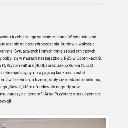
wiatu trzebnickiego właśnie za nami. W tym roku pod
ata jest nie do pozazdroszczenia. Kurdowie walczą o
anmie. Sytuację tych i innych mniejszości etnicznych
óry odbył się w murach naszej szkoły. PZS w Obornikach Śl.
5T), Kryspin Falfura (4LOb) oraz Jakub Kunka (2LOa).
ach. Bezapelacyjnym zwycięzcą konkursu został
2 w Trzebnicy, a trzecie, stały już medalista konkursu,
ego „Sowa”, które ufundowało nagrody oraz
rsu nauczyciel geografii Artur Przystarz oraz uczennice
edycji!