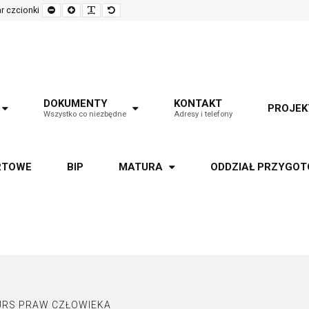
Set
Set
Make
Set
r czcionki
smaller
larger
font
default
font
font
more
font
readable
DOKUMENTY
KONTAKT
PROJEK
Wszystko co niezbędne
Adresy i telefony
RTOWE
BIP
MATURA
ODDZIAŁ PRZYGO
RS PRAW CZŁOWIEKA