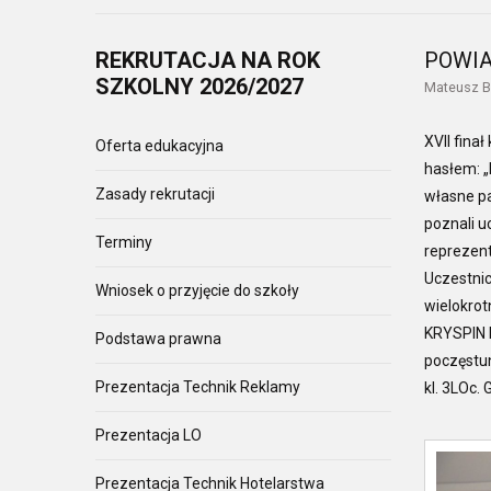
REKRUTACJA
NA ROK
POWI
SZKOLNY 2026/2027
Mateusz B
XVII fina
Oferta edukacyjna
hasłem: „
Zasady rekrutacji
własne pa
poznali u
Terminy
reprezent
Uczestnic
Wniosek o przyjęcie do szkoły
wielokrot
KRYSPIN 
Podstawa prawna
poczęstun
Prezentacja Technik Reklamy
kl. 3LOc.
Prezentacja LO
Prezentacja Technik Hotelarstwa