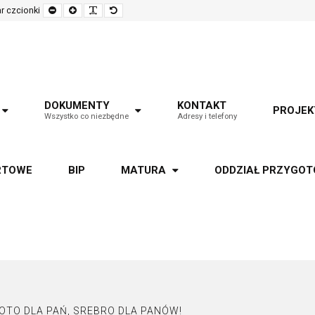
Set
Set
Make
Set
r czcionki
smaller
larger
font
default
font
font
more
font
readable
DOKUMENTY
KONTAKT
PROJEK
Wszystko co niezbędne
Adresy i telefony
RTOWE
BIP
MATURA
ODDZIAŁ PRZYGO
ŁOTO DLA PAŃ, SREBRO DLA PANÓW!