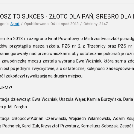
KOSZ TO SUKCES - ZŁOTO DLA PAŃ, SREBRO DLA
goria:
Sport
Opublikowano: 04 listopad 2013
Odsłony: 2147
ernika 2013 r. rozegrano Finał Powiatowy o Mistrzostwo szkół ponad
ów przystąpiła nasza szkoła, PZS nr 2 z Trzebnicy oraz PZS nr
nie górowały nad przeciwniczkami, aby ostatecznie pokonać je różni
ą zawodniczką meczu została wybrana Ewa Woźniak, która sama zdoby
niósł po jednym zwycięstwie, a o ostatecznej kolejności zadecydowała
ół zakończył rywalizację na drugim miejscu.
JEMY!
acja dziewcząt: Ewa Woźniak, Urszula Wajer, Kamila Burzyńska, Daria K
a p. M. Zaręba.
tacja chłopców:Adrian Czerwiński, Wojciech Wilamowski, Adam Ksią
z Pachołek, Karol Żuk, Krzysztof Przystarz, Korneliusz Sobczak. Zespół p