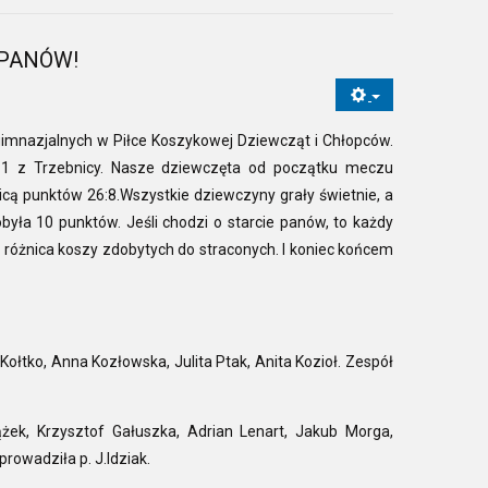
 PANÓW!
gimnazjalnych w Piłce Koszykowej Dziewcząt i Chłopców.
 1 z Trzebnicy. Nasze dziewczęta od początku meczu
cą punktów 26:8.Wszystkie dziewczyny grały świetnie, a
ła 10 punktów. Jeśli chodzi o starcie panów, to każdy
 różnica koszy zdobytych do straconych. I koniec końcem
ołtko, Anna Kozłowska, Julita Ptak, Anita Kozioł. Zespół
żek, Krzysztof Gałuszka, Adrian Lenart, Jakub Morga,
rowadziła p. J.Idziak.