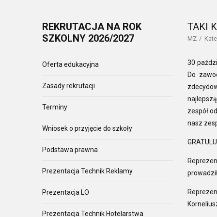
REKRUTACJA
NA ROK
TAKI 
SZKOLNY 2026/2027
MZ
Kate
30 paździ
Oferta edukacyjna
Do zawod
Zasady rekrutacji
zdecydowa
najlepsz
Terminy
zespół od
nasz zesp
Wniosek o przyjęcie do szkoły
GRATULU
Podstawa prawna
Reprezent
Prezentacja Technik Reklamy
prowadził
Reprezen
Prezentacja LO
Kornelius
Prezentacja Technik Hotelarstwa