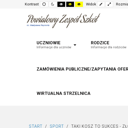
Default
Night
High
High
High
Fixed
Wide
Kontrast
Widok
Rozmia
mode
mode
contrast
contrast
contrast
layout
layout
black
black
yellow
white
yellow
black
mode
mode
mode
UCZNIOWIE
RODZICE
Informacje dla uczniów
Informacje dla rodziców
ZAMÓWIENIA PUBLICZNE/ZAPYTANIA OFE
WIRTUALNA STRZELNICA
START
/
SPORT
/
TAKI KOSZ TO SUKCES - Z