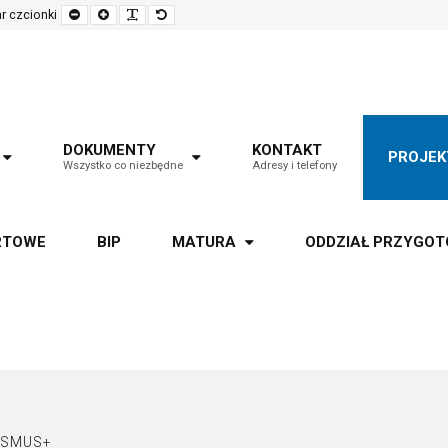
Set
Set
Make
Set
r czcionki
smaller
larger
font
default
font
font
more
font
readable
DOKUMENTY
KONTAKT
PROJEK
Wszystko co niezbędne
Adresy i telefony
RTOWE
BIP
MATURA
ODDZIAŁ PRZYGO
ASMUS+