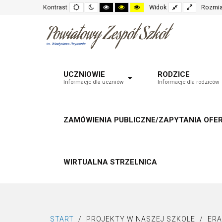
Default
Night
High
High
High
Fixed
Wide
Kontrast
Widok
Rozmia
mode
mode
contrast
contrast
contrast
layout
layout
black
black
yellow
white
yellow
black
mode
mode
mode
UCZNIOWIE
RODZICE
Informacje dla uczniów
Informacje dla rodziców
ZAMÓWIENIA PUBLICZNE/ZAPYTANIA OFE
WIRTUALNA STRZELNICA
START
/
PROJEKTY W NASZEJ SZKOLE
/
ER