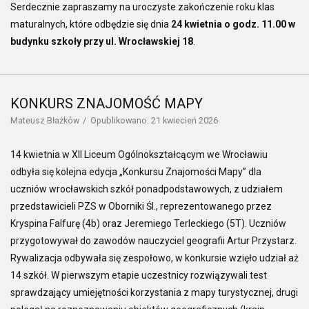
Serdecznie zapraszamy na uroczyste zakończenie roku klas
maturalnych, które odbędzie się dnia
24 kwietnia o godz. 11.00 w
budynku szkoły przy ul. Wrocławskiej 18
.
KONKURS ZNAJOMOŚĆ MAPY
Mateusz Błażków
Opublikowano: 21 kwiecień 2026
14 kwietnia w XII Liceum Ogólnokształcącym we Wrocławiu
odbyła się kolejna edycja „Konkursu Znajomości Mapy” dla
uczniów wrocławskich szkół ponadpodstawowych, z udziałem
przedstawicieli PZS w Oborniki Śl., reprezentowanego przez
Kryspina Falfurę (4b) oraz Jeremiego Terleckiego (5T). Uczniów
przygotowywał do zawodów nauczyciel geografii Artur Przystarz.
Rywalizacja odbywała się zespołowo, w konkursie wzięło udział aż
14 szkół. W pierwszym etapie uczestnicy rozwiązywali test
sprawdzający umiejętności korzystania z mapy turystycznej, drugi