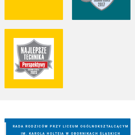
RADA RODZICÓW PRZY LICEUM OGÓLNOKSZTAŁCĄCYM
IM. KAROLA HOLTEIA W OBORNIKACH ŚLĄSKICH