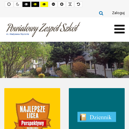
Default
Night
High
High
High
Set
Set
Make
Set
mode
mode
contrast
contrast
contrast
smaller
larger
font
default
black
black
yellow
font
font
more
font
Zaloguj
white
yellow
black
readable
mode
mode
mode