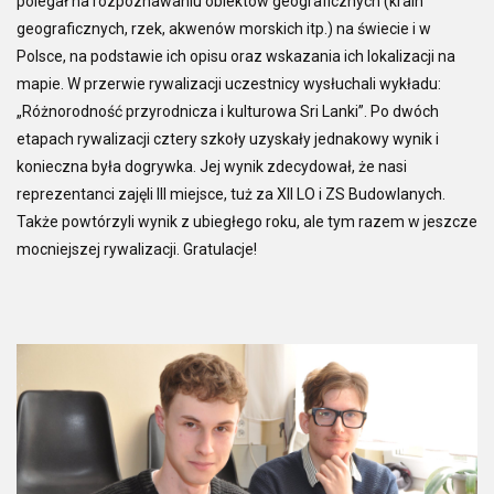
polegał na rozpoznawaniu obiektów geograficznych (krain
geograficznych, rzek, akwenów morskich itp.) na świecie i w
Polsce, na podstawie ich opisu oraz wskazania ich lokalizacji na
mapie. W przerwie rywalizacji uczestnicy wysłuchali wykładu:
„Różnorodność przyrodnicza i kulturowa Sri Lanki”. Po dwóch
etapach rywalizacji cztery szkoły uzyskały jednakowy wynik i
konieczna była dogrywka. Jej wynik zdecydował, że nasi
reprezentanci zajęli III miejsce, tuż za XII LO i ZS Budowlanych.
Także powtórzyli wynik z ubiegłego roku, ale tym razem w jeszcze
mocniejszej rywalizacji. Gratulacje!