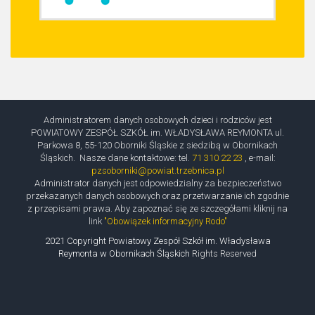
Administratorem danych osobowych dzieci i rodziców jest
POWIATOWY ZESPÓŁ SZKÓŁ im. WŁADYSŁAWA REYMONTA ul.
Parkowa 8, 55-120 Oborniki Śląskie z siedzibą w Obornikach
Śląskich. Nasze dane kontaktowe: tel.
71 310 22 23
, e-mail:
pzsoborniki@powiat.trzebnica.pl
Administrator danych jest odpowiedzialny za bezpieczeństwo
przekazanych danych osobowych oraz przetwarzanie ich zgodnie
z przepisami prawa. Aby zapoznać się ze szczegółami kliknij na
link
"Obowiązek informacyjny Rodo"
2021 Copyright Powiatowy Zespół Szkół im. Władysława
Reymonta w Obornikach Śląskich
Rights Reserved