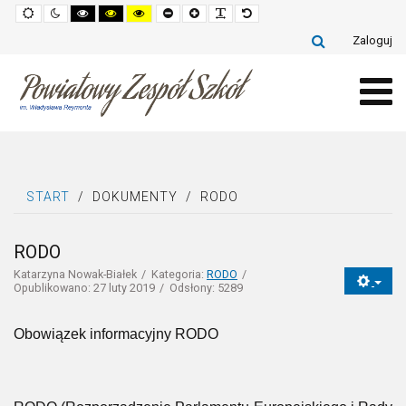
Default
Night
High
High
High
Set
Set
Make
Set
mode
mode
contrast
contrast
contrast
smaller
larger
font
default
black
black
yellow
font
font
more
font
Zaloguj
white
yellow
black
readable
mode
mode
mode
START
/
DOKUMENTY
/
RODO
RODO
Katarzyna Nowak-Białek
Kategoria:
RODO
Opublikowano: 27 luty 2019
Odsłony: 5289
Obowiązek informacyjny RODO