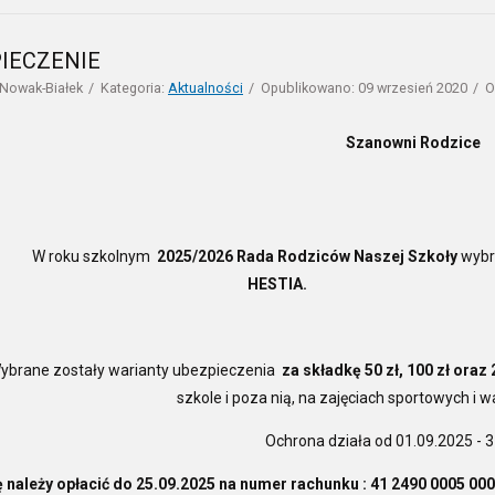
IECZENIE
 Nowak-Białek
Kategoria:
Aktualności
Opublikowano: 09 wrzesień 2020
O
Szanowni Rodzice
oku szkolnym
2025/2026 Rada Rodziców Naszej Szkoły
wybr
HESTIA
.
e zostały warianty ubezpieczenia
za składkę 50 zł, 100 zł oraz 
szkole i poza nią, na zajęciach sportowych i 
Ochrona działa od 01.09.2025 - 
 należy opłacić do 25.09.2025 na numer rachunku : 41 2490 0005 000