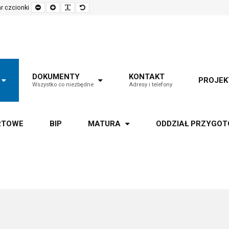
Set
Set
Make
Set
r czcionki
smaller
larger
font
default
font
font
more
font
readable
DOKUMENTY
KONTAKT
PROJEK
Wszystko co niezbędne
Adresy i telefony
RTOWE
BIP
MATURA
ODDZIAŁ PRZYGO