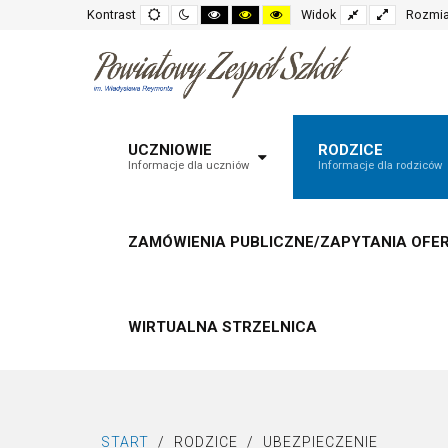
Default
Night
High
High
High
Fixed
Wide
Kontrast
Widok
Rozmia
mode
mode
contrast
contrast
contrast
layout
layout
black
black
yellow
white
yellow
black
mode
mode
mode
UCZNIOWIE
RODZICE
Informacje dla uczniów
Informacje dla rodziców
ZAMÓWIENIA PUBLICZNE/ZAPYTANIA OFE
WIRTUALNA STRZELNICA
START
/
RODZICE
/
UBEZPIECZENIE