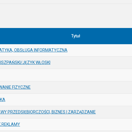
Tytuł
ATYKA, OBSŁUGA INFORMATYCZNA
HISZPAŃSKI/JĘZYK WŁOSKI
ANIE FIZYCZNE
YKA
WY PRZEDSIĘBIORCZOŚCI, BIZNES I ZARZĄDZANIE
K REKLAMY