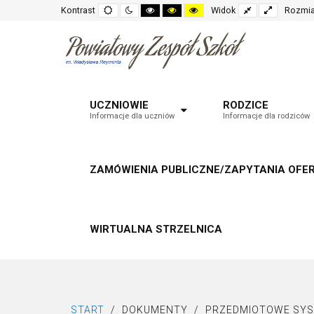
Default
Night
High
High
High
Fixed
Wide
Kontrast
Widok
Rozmia
mode
mode
contrast
contrast
contrast
layout
layout
black
black
yellow
white
yellow
black
mode
mode
mode
UCZNIOWIE
RODZICE
Informacje dla uczniów
Informacje dla rodziców
ZAMÓWIENIA PUBLICZNE/ZAPYTANIA OFE
WIRTUALNA STRZELNICA
START
/
DOKUMENTY
/
PRZEDMIOTOWE SYS