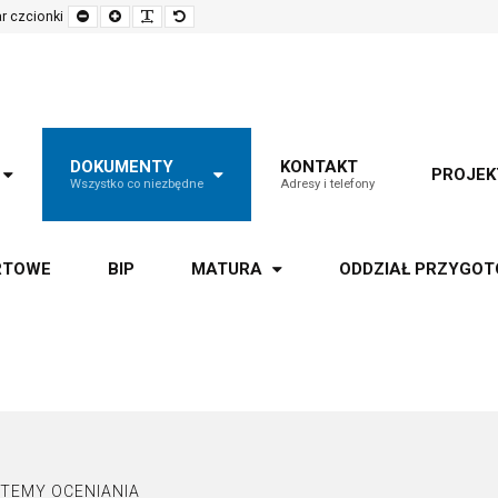
Set
Set
Make
Set
r czcionki
smaller
larger
font
default
font
font
more
font
readable
DOKUMENTY
KONTAKT
PROJEK
Wszystko co niezbędne
Adresy i telefony
RTOWE
BIP
MATURA
ODDZIAŁ PRZYGO
TEMY OCENIANIA