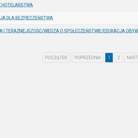
K HOTELARSTWA
JA DLA BEZPIECZEŃSTWA
IA I TERAŹNIEJSZOŚĆ/WIEDZA O SPOŁECZEŃSTWIE/EDUKACJA OBY
POCZĄTEK
POPRZEDNIA
1
2
NAST