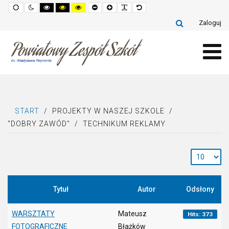
Default
Night
High
High
High
Set
Set
Make
Set
mode
mode
contrast
contrast
contrast
smaller
larger
font
default
black
black
yellow
font
font
more
font
Zaloguj
white
yellow
black
readable
mode
mode
mode
START
/
PROJEKTY W NASZEJ SZKOLE
/
"DOBRY ZAWÓD"
/
TECHNIKUM REKLAMY
Tytuł
Autor
Odsłony
WARSZTATY
Mateusz
Hits: 373
FOTOGRAFICZNE
Błażków