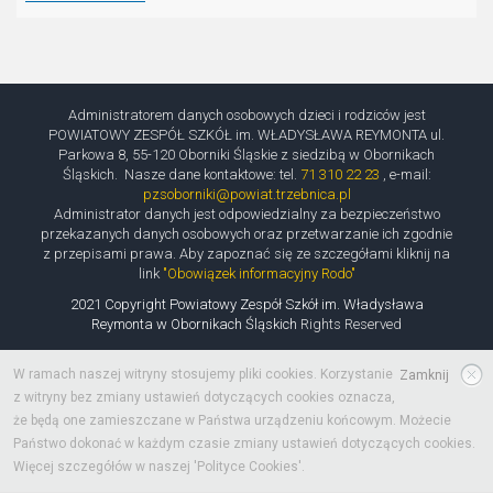
Administratorem danych osobowych dzieci i rodziców jest
POWIATOWY ZESPÓŁ SZKÓŁ im. WŁADYSŁAWA REYMONTA ul.
Parkowa 8, 55-120 Oborniki Śląskie z siedzibą w Obornikach
Śląskich. Nasze dane kontaktowe: tel.
71 310 22 23
, e-mail:
pzsoborniki@powiat.trzebnica.pl
Administrator danych jest odpowiedzialny za bezpieczeństwo
przekazanych danych osobowych oraz przetwarzanie ich zgodnie
z przepisami prawa. Aby zapoznać się ze szczegółami kliknij na
link
"Obowiązek informacyjny Rodo"
2021 Copyright Powiatowy Zespół Szkół im. Władysława
Reymonta w Obornikach Śląskich
Rights Reserved
W ramach naszej witryny stosujemy pliki cookies. Korzystanie
Zamknij
z witryny bez zmiany ustawień dotyczących cookies oznacza,
że będą one zamieszczane w Państwa urządzeniu końcowym. Możecie
Państwo dokonać w każdym czasie zmiany ustawień dotyczących cookies.
Więcej szczegółów w naszej 'Polityce Cookies'.