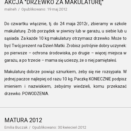
AKCJA "DRZEWKO ZA MAKULATURĘ"
malneh
Opublikowano: 19 maj 2012
Do czwartku włącznie, tj. do 24 maja 2012r., zbieramy w szkole
makulaturę. Zrób porządek w piwnicy lub w garażu, u siebie lub u
sąsiada. Za każde 10 kg makulatury otrzymasz drzewko. Może to
być Twój prezent na Dzień Matki. Zrobisz potrójnie dobry uczynek:
po pierwsze – ochrona środowiska, po drugie – więcej miejsca w
garażu, a po trzecie – mama się ucieszy, że o niej pamiętałeś.
Makulaturę dobrze powiąż sznurkiem, żeby się nie rozsypała. W
jednej paczce najlepiej od razu 10 kg. Paczkę KONIECZNIE podpisz
imieniem i nazwiskiem, żebyśmy wiedzieli, komu przekazać
drzewko. POWODZENIA.
MATURA 2012
Emilia Buczak
Opublikowano: 30 kwiecień 2012