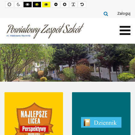
Default
Night
High
High
High
Set
Set
Make
Set
mode
mode
contrast
contrast
contrast
smaller
larger
font
default
black
black
yellow
font
font
more
font
Zaloguj
white
yellow
black
readable
mode
mode
mode