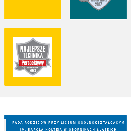
RADA RODZICÓW PRZY LICEUM OGÓLNOKSZTAŁCĄCYM
IM. KAROLA HOLTEIA W OBORNIKACH ŚLĄSKICH