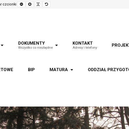
Set
Set
Make
Set
r czcionki
smaller
larger
font
default
font
font
more
font
readable
DOKUMENTY
KONTAKT
PROJEK
Wszystko co niezbędne
Adresy i telefony
RTOWE
BIP
MATURA
ODDZIAŁ PRZYGO