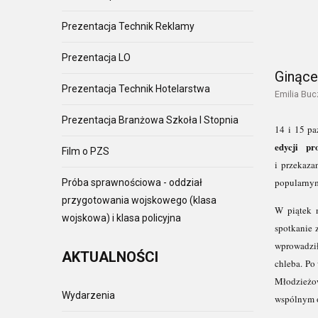
Prezentacja Technik Reklamy
Prezentacja LO
Ginące
Prezentacja Technik Hotelarstwa
Emilia Buc
Prezentacja Branżowa Szkoła I Stopnia
14 i 15 pa
edycji p
Film o PZS
i przekaza
popularnym
Próba sprawnościowa - oddział
przygotowania wojskowego (klasa
W piątek 
wojskowa) i klasa policyjna
spotkanie
wprowadził
AKTUALNOŚCI
chleba. Po
Młodzieżo
Wydarzenia
wspólnym 