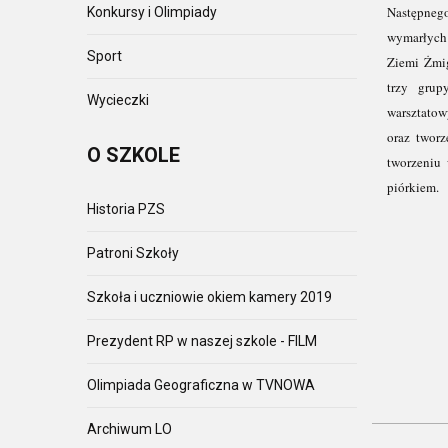
Następnego
Konkursy i Olimpiady
wymarłych
Sport
Ziemi Żmig
trzy grup
Wycieczki
warsztatow
oraz twor
O
SZKOLE
tworzeniu 
piórkiem.
Historia PZS
Patroni Szkoły
Szkoła i uczniowie okiem kamery 2019
Prezydent RP w naszej szkole - FILM
Olimpiada Geograficzna w TVNOWA
Archiwum LO