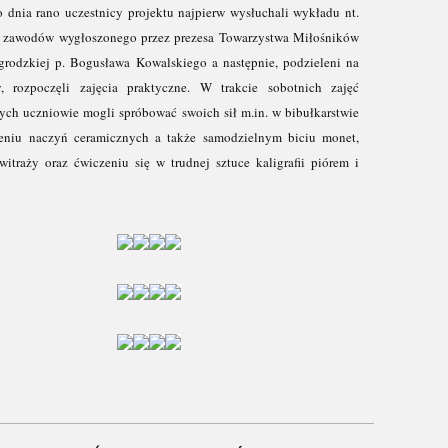
 dnia rano uczestnicy projektu najpierw wysłuchali wykładu nt.
 zawodów wygłoszonego przez prezesa Towarzystwa Miłośników
rodzkiej p. Bogusława Kowalskiego a następnie, podzieleni na
y, rozpoczęli zajęcia praktyczne. W trakcie sobotnich zajęć
ych uczniowie mogli spróbować swoich sił m.in. w bibułkarstwie
zeniu naczyń ceramicznych a także samodzielnym biciu monet,
witraży oraz ćwiczeniu się w trudnej sztuce kaligrafii piórem i