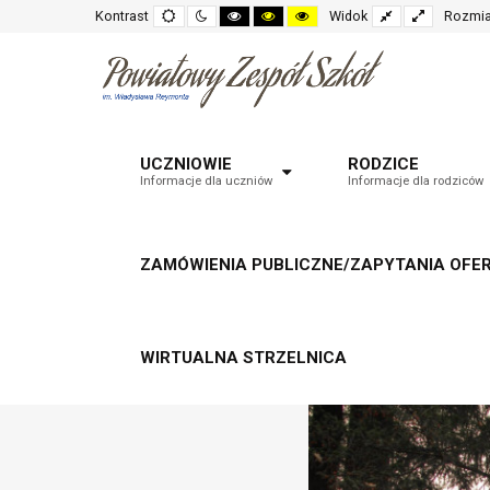
Default
Night
High
High
High
Fixed
Wide
Kontrast
Widok
Rozmia
mode
mode
contrast
contrast
contrast
layout
layout
black
black
yellow
white
yellow
black
mode
mode
mode
UCZNIOWIE
RODZICE
Informacje dla uczniów
Informacje dla rodziców
ZAMÓWIENIA PUBLICZNE/ZAPYTANIA OFE
WIRTUALNA STRZELNICA