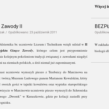
Więcej i
 Zawody II
BEZPŁ
zak
Opublikowano: 23 październik 2011
Opublikow
II
ździernika br. uczniowie Liceum i Technikum wzięli udział w
W zakładce
rojektu
Ginące Zawody
, którego celem jest przypomnienie
biologii 
nie kolejnym pokoleniom tradycji związanej z zawodami niegdyś
i na ziemiach polskich, a dziś niemal już zapominanymi.
nasi uczniowie wyruszyli pieszo z Trzebnicy do Marcinowa na
 z twórcą Muzeum Ludowego panem Marianem Kowalskim, który
 swoich gości w tajniki kowalstwa oraz wypieku staropolskiego
 wizycie w Marcinowie uczniowie pieszo wyruszyli do Schroniska
wego „Dworek” w Kuraszkowie, gdzie po kolacji zasiedli przy
ognisku.