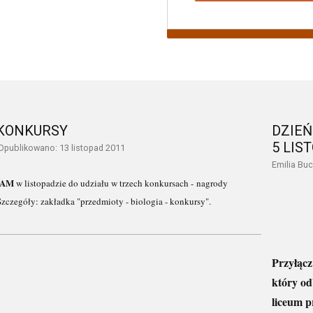
KONKURSY
DZIEŃ
5 LIS
Opublikowano: 13 listopad 2011
Emilia Bu
ZAM
w listopadzie do udziału w trzech konkursach - nagrody
Szczegóły: zakładka "przedmioty - biologia - konkursy".
Przyłą
który od
liceum p