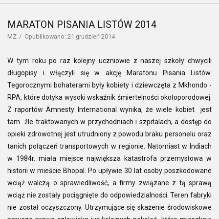
MARATON PISANIA LISTÓW 2014
MZ
Opublikowano: 21 grudzień 2014
W tym roku po raz kolejny uczniowie z naszej szkoły chwycili
długopisy i włączyli się w akcję Maratonu Pisania Listów.
Tegorocznymi bohaterami były kobiety i dziewczęta z Mkhondo -
RPA, które dotyka wysoki wskaźnik śmiertelności okołoporodowej.
Z raportów Amnesty International wynika, że wiele kobiet jest
tam źle traktowanych w przychodniach i szpitalach, a dostęp do
opieki zdrowotnej jest utrudniony z powodu braku personelu oraz
tanich połączeń transportowych w regionie. Natomiast w Indiach
w 1984r. miała miejsce największa katastrofa przemysłowa w
historii w mieście Bhopal. Po upływie 30 lat osoby poszkodowane
wciąż walczą o sprawiedliwość, a firmy związane z tą sprawą
wciąż nie zostały pociągnięte do odpowiedzialności. Teren fabryki
nie został oczyszczony. Utrzymujące się skażenie środowiskowe