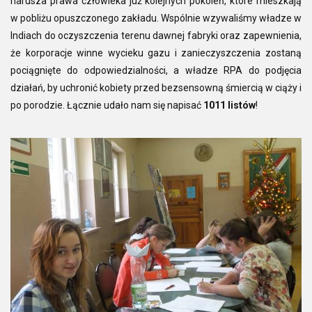
narusza prawa człowieka już kolejnych pokoleń, które mieszkają
w pobliżu opuszczonego zakładu. Wspólnie wzywaliśmy władze w
Indiach do oczyszczenia terenu dawnej fabryki oraz zapewnienia,
że korporacje winne wycieku gazu i zanieczyszczenia zostaną
pociągnięte do odpowiedzialności, a władze RPA do podjęcia
działań, by uchronić kobiety przed bezsensowną śmiercią w ciąży i
po porodzie. Łącznie udało nam się napisać
1011 listów
!