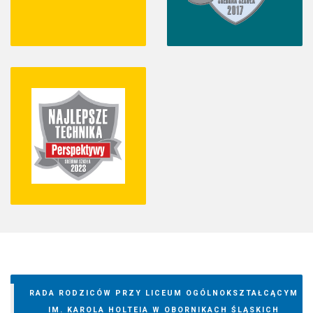
RADA RODZICÓW PRZY LICEUM OGÓLNOKSZTAŁCĄCYM
IM. KAROLA HOLTEIA W OBORNIKACH ŚLĄSKICH