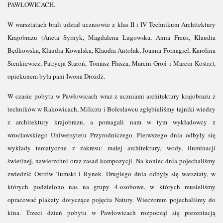
PAWŁOWICACH.
W warsztatach brali udział uczniowie z klas II i IV Technikum Architektury
Krajobrazu (Aneta Syrnyk, Magdalena Ługowska, Anna Freus, Klaudia
Będkowska, Klaudia Kowalska, Klaudia Antolak, Joanna Fornagiel, Karolina
Sienkiewicz, Patrycja Staroń, Tomasz Flasza, Marcin Groń i Marcin Kostrz),
opiekunem była pani Iwona Drożdż.
W czasie pobytu w Pawłowicach wraz z uczniami architektury krajobrazu z
techników w Rakowicach, Miliczu i Bolesławcu zgłębialiśmy tajniki wiedzy
z architektury krajobrazu, a pomagali nam w tym wykładowcy z
wrocławskiego Uniwersytetu Przyrodniczego. Pierwszego dnia odbyły się
wykłady tematyczne z zakresu: małej architektury, wody, iluminacji
świetlnej, nawierzchni oraz zasad kompozycji. Na koniec dnia pojechaliśmy
zwiedzić Ostrów Tumski i Rynek. Drugiego dnia odbyły się warsztaty, w
których podzielono nas na grupy 4-osobowe, w których musieliśmy
opracować plakaty dotyczące pojęcia Natury. Wieczorem pojechaliśmy do
kina. Trzeci dzień pobytu w Pawłowicach rozpoczął się prezentacją