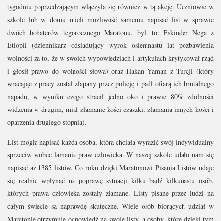
tygodniu poprzedzającym włączyła się również w tą akcję. Uczniowie w
szkole lub w domu mieli możliwość samemu napisać list w sprawie
dwóch bohaterów tegorocznego Maratonu, byli to: Eskinder Nega z
Etiopii (dziennikarz odsiadujący wyrok osiemnastu lat pozbawienia
wolności za to, że w swoich wypowiedziach i artykułach krytykował rząd
i głosił prawo do wolności słowa) oraz Hakan Yaman z Turcji (który
wracając z pracy został złapany przez policję i padł ofiarą ich brutalnego
napadu, w wyniku czego stracił jedno oko i prawie 80% zdolności
widzenia w drugim, miał złamanie kości czaszki, złamania innych kości i
oparzenia drugiego stopnia).
List mogła napisać każda osoba, która chciała wyrazić swój indywidualny
sprzeciw wobec łamania praw człowieka. W naszej szkole udało nam się
napisać aż 1385 listów. Co roku dzięki Maratonowi Pisania Listów udaje
się realnie wpłynąć na poprawę sytuacji kilku bądź kilkunastu osób,
których prawa człowieka zostały złamane. Listy pisane przez ludzi na
całym świecie są naprawdę skuteczne. Wiele osób biorących udział w
Maratonie otrzymuje odpowiedź na swoje listy, a osoby, które dzięki tym