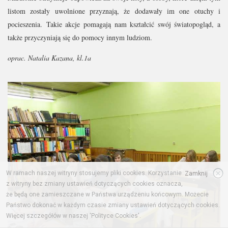
listom zostały uwolnione przyznają, że dodawały im one otuchy i
pocieszenia. Takie akcje pomagają nam kształcić swój światopogląd, a
także przyczyniają się do pomocy innym ludziom.
oprac. Natalia Kazana, kl.1a
W ramach naszej witryny stosujemy pliki cookies. Korzystanie
Zamknij
z witryny bez zmiany ustawień dotyczących cookies oznacza,
że będą one zamieszczane w Państwa urządzeniu końcowym. Możecie
Państwo dokonać w każdym czasie zmiany ustawień dotyczących cookies.
Więcej szczegółów w naszej 'Polityce Cookies'.