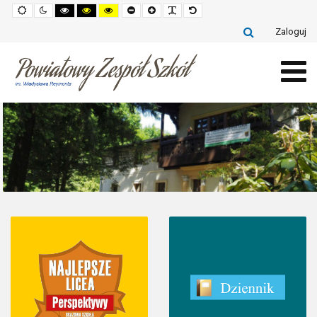
Default
Night
High
High
High
Set
Set
Make
Set
mode
mode
contrast
contrast
contrast
smaller
larger
font
default
black
black
yellow
font
font
more
font
Zaloguj
white
yellow
black
readable
mode
mode
mode