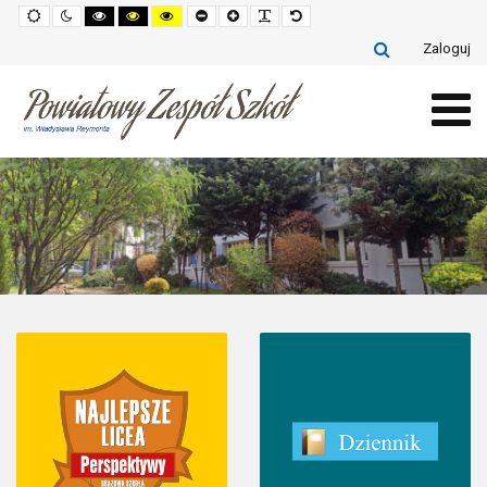
Default
Night
High
High
High
Set
Set
Make
Set
mode
mode
contrast
contrast
contrast
smaller
larger
font
default
black
black
yellow
font
font
more
font
Zaloguj
white
yellow
black
readable
mode
mode
mode