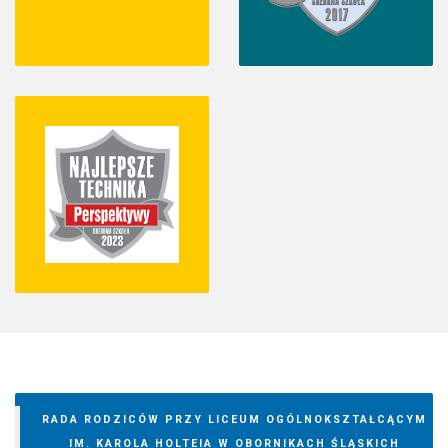
RADA RODZICÓW PRZY LICEUM OGÓLNOKSZTAŁCĄCYM
IM. KAROLA HOLTEIA W OBORNIKACH ŚLĄSKICH